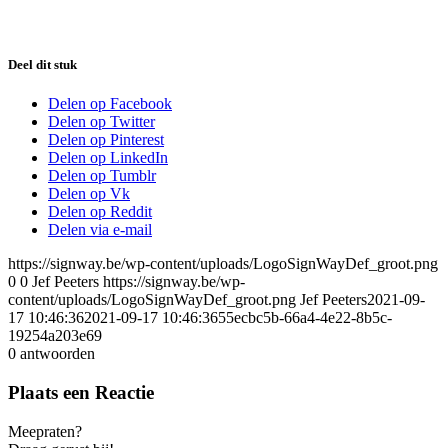
Deel dit stuk
Delen op Facebook
Delen op Twitter
Delen op Pinterest
Delen op LinkedIn
Delen op Tumblr
Delen op Vk
Delen op Reddit
Delen via e-mail
https://signway.be/wp-content/uploads/LogoSignWayDef_groot.png
0
0
Jef Peeters
https://signway.be/wp-
content/uploads/LogoSignWayDef_groot.png
Jef Peeters
2021-09-
17 10:46:36
2021-09-17 10:46:36
55ecbc5b-66a4-4e22-8b5c-
19254a203e69
0
antwoorden
Plaats een Reactie
Meepraten?