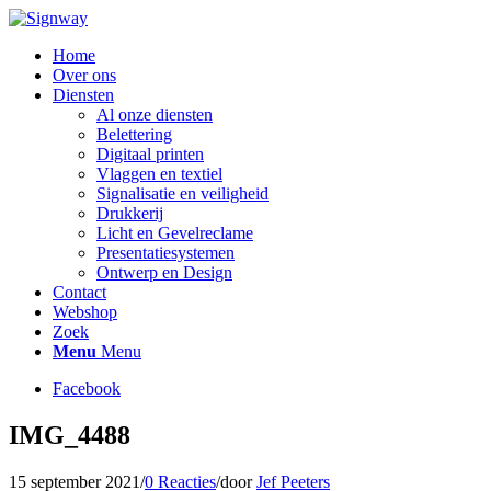
Home
Over ons
Diensten
Al onze diensten
Belettering
Digitaal printen
Vlaggen en textiel
Signalisatie en veiligheid
Drukkerij
Licht en Gevelreclame
Presentatiesystemen
Ontwerp en Design
Contact
Webshop
Zoek
Menu
Menu
Facebook
IMG_4488
15 september 2021
/
0 Reacties
/
door
Jef Peeters